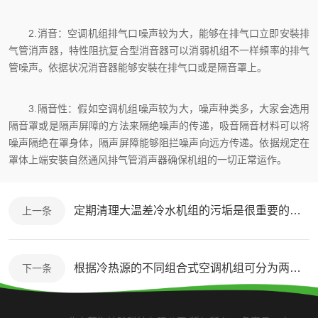
2.消音：空调机组排气口噪声较为大，能够在排气口立即安裝排
气管消声器，特性阻抗复合型消音器可以消弱机组不一样頻率的排气
管噪声。依据状况消音器能够安裝在排气口或是隔音罩上。
3.隔音性：假如空调机组噪声较为大，噪声种类多，大家会选用
隔音罩或是隔声屏障的方法来隔绝噪声的传递，吸音隔音材料可以将
噪声隔绝在罩身体，隔声屏障能够阻拦噪声向远方传递。依据规定在
罩体上端安裝自然通风排气管消声器确保机组的一切正常运作。
定期清理大温差冷水机组的污垢是很重要的事情
上一条
根据冷热源的不同组合式空调机组可分为两种类型
下一条