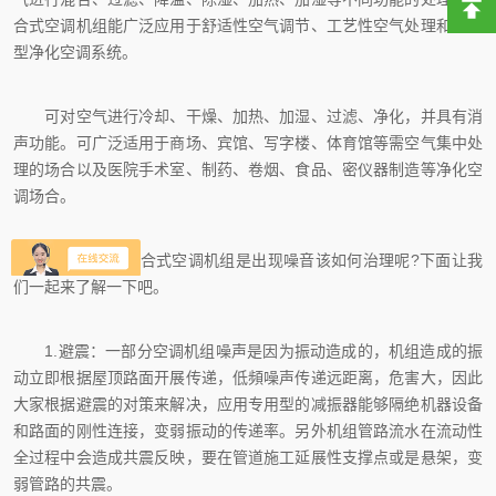
合式空调机组能广泛应用于舒适性空气调节、工艺性空气处理和大中
型净化空调系统。
可对空气进行冷却、干燥、加热、加湿、过滤、净化，并具有消
声功能。可广泛适用于商场、宾馆、写字楼、体育馆等需空气集中处
理的场合以及医院手术室、制药、卷烟、食品、密仪器制造等净化空
调场合。
那么在使用组合式空调机组是出现噪音该如何治理呢?下面让我
们一起来了解一下吧。
1.避震：一部分空调机组噪声是因为振动造成的，机组造成的振
动立即根据屋顶路面开展传递，低頻噪声传递远距离，危害大，因此
大家根据避震的对策来解决，应用专用型的减振器能够隔绝机器设备
和路面的刚性连接，变弱振动的传递率。另外机组管路流水在流动性
全过程中会造成共震反映，要在管道施工延展性支撑点或是悬架，变
弱管路的共震。