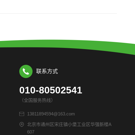
联系方式
010-80502541
（全国服务热线）
13811894594@163.com
北京市通州区宋庄镇小堡工业区华强新楼A
607