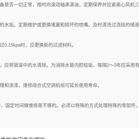
备是否一切正常，按时向滚动轴承滴油，定期保养并拉紧离心风机
的水垢。定期维护或更换堵塞和损坏的喷嘴。及时清洗过流段的储液
.15kpa时，应更换新的过滤材料。
，应将管道中的水清除。为消除水管内腔结垢，每隔2～3年应采用
理和涂漆。维修组合式空调机组可延长使用寿命。
，固定时间做维修是不够的。必须以
特殊
的方式处理
特殊
的零部件