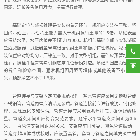
问题，延长设备使用寿命，提高运行效率。
基础定位与减振处理是安装的首要环节。机组应安装在平整、坚
固的基础上，基础承重能力需大于机组运行重量的1.5倍。基础表面
应保持水平，水平度偏差不超过1/1000。机组与基础之间应安装减振
垫或减振器，减振器型号需根据机组重量和振动特性选择。减振器安
装位置应对称均匀，压缩量一致。对于大型机组，基础应预留地脚螺
栓孔，螺栓孔位置需与机组底座孔位精确对应。基础周围应预留足够
的操作和检修空间，通常机组四周距离墙体或其他设备不小于1.5
米，顶部净空不小于1.8米。
管道连接与支架固定需要规范操作。盐水管道应采用无缝钢管或
不锈钢管，管道内壁应清洁无杂质。管道连接前应进行酸洗、钝化处
理，去除氧化皮和油污。管道焊接应采用氩弧焊打底，确保焊缝质
量。管道支架间距应符合规范要求，通常水平管道支架间距为3-5
米，垂直管道支架间距为4-6米。支架应牢固可靠，避免管道振动。
管道穿越墙体或楼板时，应设置套管，套管与管道之间填充柔性材