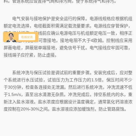
料。管道系统应设置排气阀和排污阀，便于系统排气和排污。
电气安装与接地保护是安全运行的保障。电源线规格应根据机组
额定电流选择，电缆截面积需满足载流量要求。电源线应穿管保护，
避免机械损伤。接线前应确认电源电压与机组额定电压一致，相序正
确。机组外壳必须可靠接地，接地电阻不大于4欧姆。控制线应采用
屏蔽电缆，屏蔽层单端接地，避免信号干扰。电气接线应牢固可靠，
接线端子应拧紧，防止虚接。
系统冲洗与保压试验是调试前的重要步骤。安装完成后，应对整
个系统进行水压试验，试验压力为工作压力的1.5倍，保压时间不少
于30分钟，检查各连接处无泄漏。然后进行系统冲洗，冲洗流速不低
于1.5m/s，直至出水清澈无杂质。冲洗完成后，排空系统内的水，重
新注入盐水溶液。盐水浓度应根据设计温度确定，通常氯化钙溶液浓
度控制在20%-30%之间。盐水溶液应添加缓蚀剂，防止管路腐蚀。