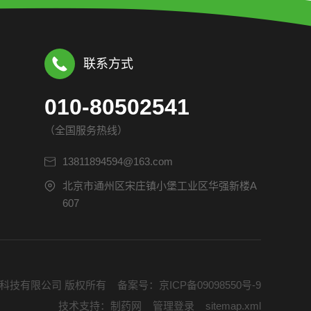
联系方式
010-80502541
（全国服务热线）
13811894594@163.com
北京市通州区宋庄镇小堡工业区华强新楼A
607
蓝海神骏科技有限公司 版权所有 备案号：
京ICP备09098550号-9
技术支持：
制药网
管理登录
sitemap.xml